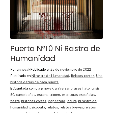
Puerta Nº10 Ni Rastro de
Humanidad
Por
agnovak
Publicado el
25 de noviembre de 2022
Publicada en
Ni rastro de Humanidad
,
Relatos cortos
,
Una
historia detrás de cada puerta
Etiquetada como
a g novak
,
aniversario
,
asesinato
,
crisis
50
,
cumpleaños
,
escena crimen
,
escritoras españolas
,
fiesta
,
historias cortas
,
inspectora
,
locura
,
ni rastro de
humanidad
,
psicopata
,
relatos
,
relatos breves
,
relatos