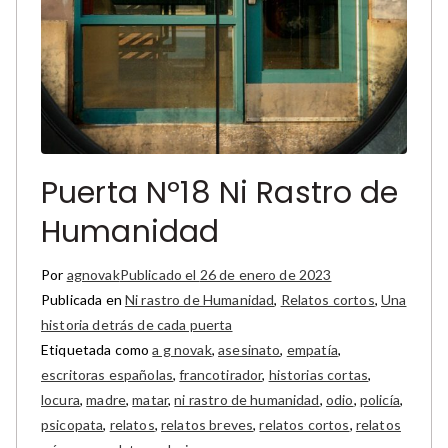
Puerta Nº18 Ni Rastro de
Humanidad
Por
agnovak
Publicado el
26 de enero de 2023
Publicada en
Ni rastro de Humanidad
,
Relatos cortos
,
Una
historia detrás de cada puerta
Etiquetada como
a g novak
,
asesinato
,
empatía
,
escritoras españolas
,
francotirador
,
historias cortas
,
locura
,
madre
,
matar
,
ni rastro de humanidad
,
odio
,
policía
,
psicopata
,
relatos
,
relatos breves
,
relatos cortos
,
relatos