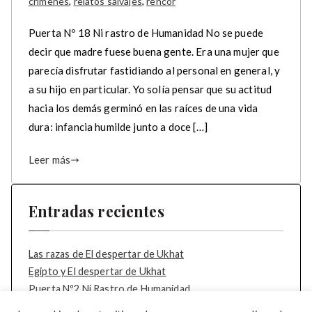
crímenes
,
relatos salvajes
,
rencor
Puerta Nº 18 Ni rastro de Humanidad No se puede
decir que madre fuese buena gente. Era una mujer que
parecía disfrutar fastidiando al personal en general, y
a su hijo en particular. Yo solía pensar que su actitud
hacia los demás germinó en las raíces de una vida
dura: infancia humilde junto a doce […]
Leer más
Entradas recientes
Las razas de El despertar de Ukhat
Egipto y El despertar de Ukhat
Puerta Nº2 Ni Rastro de Humanidad
Puerta Nº1 Ni Rastro de Humanidad