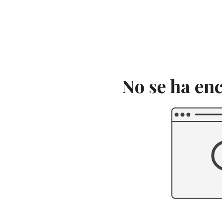
Saltar
al
contenido
No se ha en