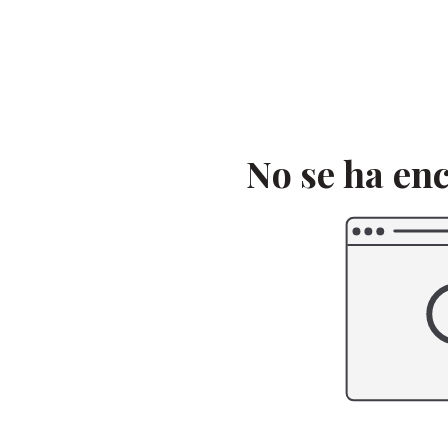
Saltar
al
contenido
No se ha en