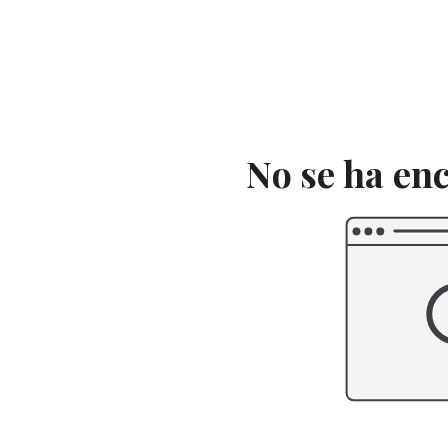
Saltar
al
contenido
No se ha en