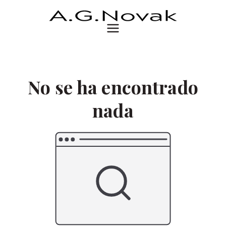
Saltar
al
A.G. Novak
Página de la autora A.G. Novak
contenido
No se ha encontrado
nada