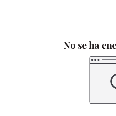
Saltar
al
contenido
No se ha en