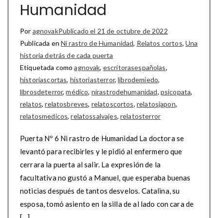
Humanidad
Por
agnovak
Publicado el
21 de octubre de 2022
Publicada en
Ni rastro de Humanidad
,
Relatos cortos
,
Una
historia detrás de cada puerta
Etiquetada como
agnovak
,
escritorasespañolas
,
historiascortas
,
historiasterror
,
librodemiedo
,
librosdeterror
,
médico
,
nirastrodehumanidad
,
psicopata
,
relatos
,
relatosbreves
,
relatoscortos
,
relatosjapon
,
relatosmedicos
,
relatossalvajes
,
relatosterror
Puerta Nº 6 Ni rastro de Humanidad La doctora se
levantó para recibirles y le pidió al enfermero que
cerrara la puerta al salir. La expresión de la
facultativa no gustó a Manuel, que esperaba buenas
noticias después de tantos desvelos. Catalina, su
esposa, tomó asiento en la silla de al lado con cara de
[…]