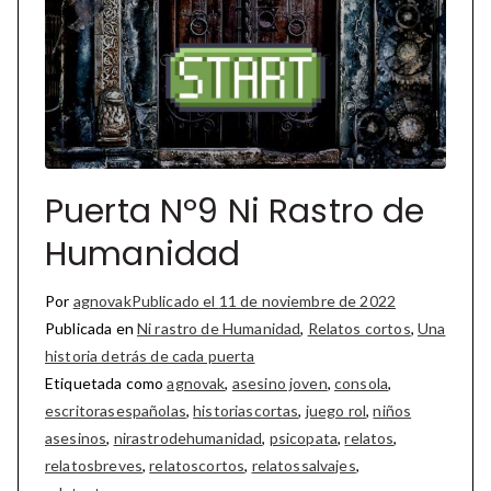
Puerta Nº9 Ni Rastro de
Humanidad
Por
agnovak
Publicado el
11 de noviembre de 2022
Publicada en
Ni rastro de Humanidad
,
Relatos cortos
,
Una
historia detrás de cada puerta
Etiquetada como
agnovak
,
asesino joven
,
consola
,
escritorasespañolas
,
historiascortas
,
juego rol
,
niños
asesinos
,
nirastrodehumanidad
,
psicopata
,
relatos
,
relatosbreves
,
relatoscortos
,
relatossalvajes
,