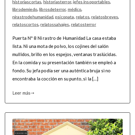
historiascortas
,
historiasterror
,
jefes insoportables
,
librodemiedo
,
librosdeterror
,
médico
,
nirastrodehumanidad
,
psicopata
,
relatos
,
relatosbreves
,
relatoscortos
,
relatossalvajes
,
relatosterror
Puerta Nº 8 Ni rastro de Humanidad La casa estaba
lista. Ni una mota de polvo, los cojines del salón
mullidos, brillo en los espejos, ventanas traslúcidas.
En la comida y su presentación también se empleó a
fondo. Su jefa podía ser una auténtica bruja si no
encontraba la cocción en su punto, si la […]
Leer más