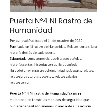
Puerta Nº4 Ni Rastro de
Humanidad
Por
agnovak
Publicado el
14 de octubre de 2022
Publicada en
Ni rastro de Humanidad
,
Relatos cortos
,
Una
historia detrás de cada puerta
Etiquetada como
agnovak
,
escritorasespañolas
,
historiascortas
,
historiasterror
,
librodemiedo
,
librosdeterror
,
nirastrodehumanidad
,
psicopata
,
relatos
,
relatosbreves
,
relatoscortos
,
relatossalvajes
,
relatosterror
Puerta Nº 4 Ni rastro de Humanidad Ya no se
molestaba en tomar las medidas de seguridad que
hubiera necesitado apenas un año antes. La policía