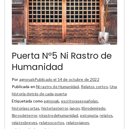
Puerta Nº5 Ni Rastro de
Humanidad
Por
agnovak
Publicado el
14 de octubre de 2022
Publicada en
Ni rastro de Humanidad
,
Relatos cortos
,
Una
historia detrás de cada puerta
Etiquetada como
agnovak
,
escritorasespañolas
,
historiascortas
,
historiasterror
,
japon
,
librodemiedo
,
librosdeterror
,
nirastrodehumanidad
,
psicopata
,
relatos
,
relatosbreves
,
relatoscortos
,
relatosjapon
,