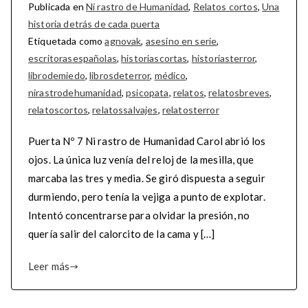
Publicada en
Ni rastro de Humanidad
,
Relatos cortos
,
Una
historia detrás de cada puerta
Etiquetada como
agnovak
,
asesino en serie
,
escritorasespañolas
,
historiascortas
,
historiasterror
,
librodemiedo
,
librosdeterror
,
médico
,
nirastrodehumanidad
,
psicopata
,
relatos
,
relatosbreves
,
relatoscortos
,
relatossalvajes
,
relatosterror
Puerta Nº 7 Ni rastro de Humanidad Carol abrió los
ojos. La única luz venía del reloj de la mesilla, que
marcaba las tres y media. Se giró dispuesta a seguir
durmiendo, pero tenía la vejiga a punto de explotar.
Intentó concentrarse para olvidar la presión, no
quería salir del calorcito de la cama y […]
Leer más